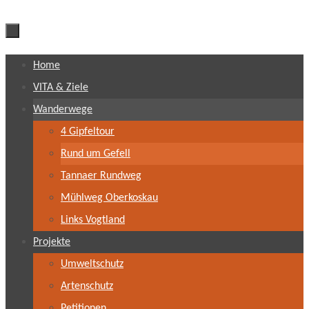
Zum
Home
Inhalt
VITA & Ziele
springen
Wanderwege
4 Gipfeltour
Rund um Gefell
Tannaer Rundweg
Mühlweg Oberkoskau
Links Vogtland
Projekte
Umweltschutz
Artenschutz
Petitionen