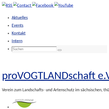
Zum
Inhalt
Aktuelles
springen
Events
Kontakt
Intern
Suchen
Suchen
nach:
proVOGTLANDschaft e.V
Verein zum Landschafts- und Artenschutz im sächsischen, th