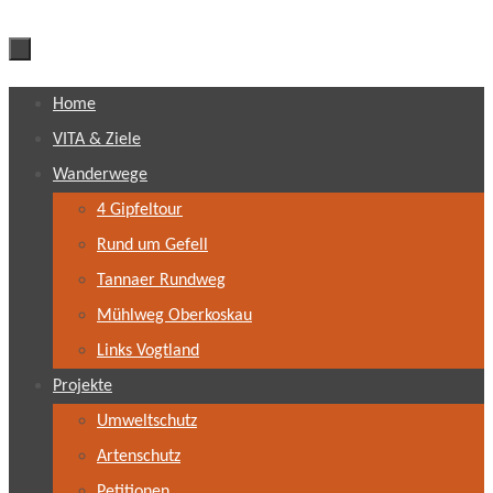
Zum
Home
Inhalt
VITA & Ziele
springen
Wanderwege
4 Gipfeltour
Rund um Gefell
Tannaer Rundweg
Mühlweg Oberkoskau
Links Vogtland
Projekte
Umweltschutz
Artenschutz
Petitionen