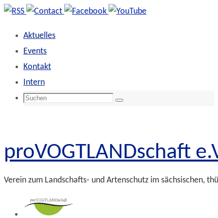
Zum
Inhalt
Aktuelles
springen
Events
Kontakt
Intern
Suchen
Suchen
nach:
proVOGTLANDschaft e.V
Verein zum Landschafts- und Artenschutz im sächsischen, th