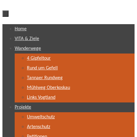
Zum
Home
Inhalt
VITA & Ziele
springen
Wanderwege
4 Gipfeltour
Rund um Gefell
Tannaer Rundweg
Mühlweg Oberkoskau
Links Vogtland
Projekte
Umweltschutz
Artenschutz
Petitionen