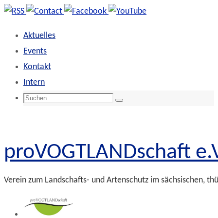
Zum
Inhalt
Aktuelles
springen
Events
Kontakt
Intern
Suchen
Suchen
nach:
proVOGTLANDschaft e.V
Verein zum Landschafts- und Artenschutz im sächsischen, th