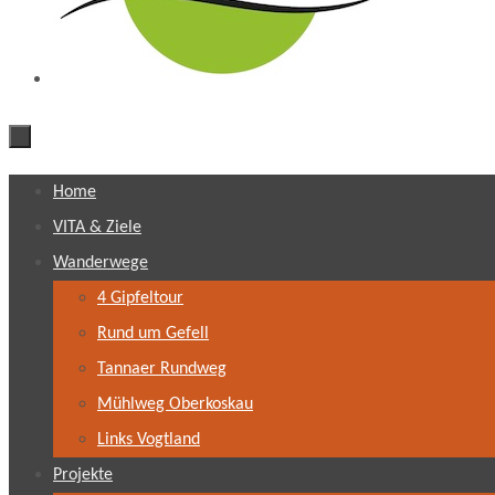
Zum
Home
Inhalt
VITA & Ziele
springen
Wanderwege
4 Gipfeltour
Rund um Gefell
Tannaer Rundweg
Mühlweg Oberkoskau
Links Vogtland
Projekte