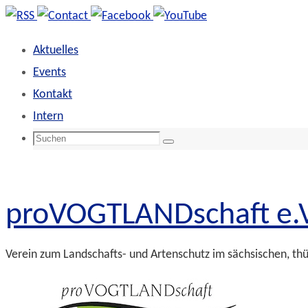
Zum
Inhalt
Aktuelles
springen
Events
Kontakt
Intern
Suchen
Suchen
nach:
proVOGTLANDschaft e.V
Verein zum Landschafts- und Artenschutz im sächsischen, th