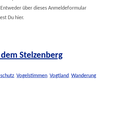
g Entweder über dieses Anmeldeformular
st Du hier.
dem Stelzenberg
lschutz
,
Vogelstimmen
,
Vogtland
,
Wanderung