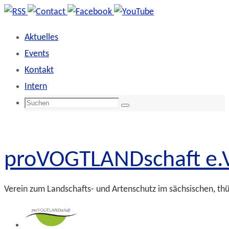
Zum
Inhalt
Aktuelles
springen
Events
Kontakt
Intern
Suchen
Suchen
nach:
proVOGTLANDschaft e.V
Verein zum Landschafts- und Artenschutz im sächsischen, th