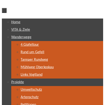
Zum
Home
Inhalt
VITA & Ziele
springen
Wanderwege
4 Gipfeltour
Rund um Gefell
Tannaer Rundweg
Mühlweg Oberkoskau
Links Vogtland
Projekte
Umweltschutz
Artenschutz
Petitionen