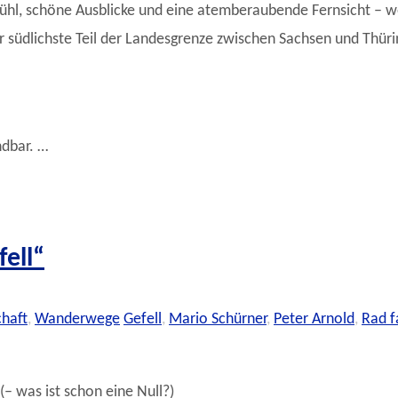
ühl, schöne Ausblicke und eine atemberaubende Fernsicht – w
 südlichste Teil der Landesgrenze zwischen Sachsen und Thüri
ndbar. …
ell“
haft
,
Wanderwege
Gefell
,
Mario Schürner
,
Peter Arnold
,
Rad f
– was ist schon eine Null?)