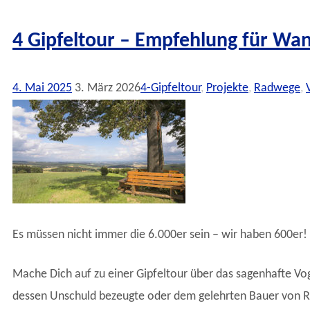
4 Gipfeltour – Empfehlung für Wa
4. Mai 2025
3. März 2026
4-Gipfeltour
,
Projekte
,
Radwege
,
Es müssen nicht immer die 6.000er sein – wir haben 600er! (
Mache Dich auf zu einer Gipfeltour über das sagenhafte V
dessen Unschuld bezeugte oder dem gelehrten Bauer von Ro