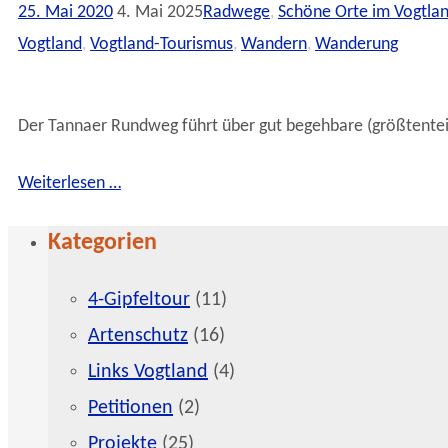
25. Mai 2020
4. Mai 2025
Radwege
,
Schöne Orte im Vogtla
Vogtland
,
Vogtland-Tourismus
,
Wandern
,
Wanderung
Der Tannaer Rundweg führt über gut begehbare (größtente
Weiterlesen …
Kategorien
4-Gipfeltour
(11)
Artenschutz
(16)
Links Vogtland
(4)
Petitionen
(2)
Projekte
(25)