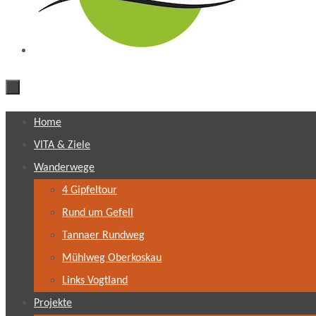
Zum
Home
Inhalt
VITA & Ziele
springen
Wanderwege
4 Gipfeltour
Rund um Gefell
Tannaer Rundweg
Mühlweg Oberkoskau
Links Vogtland
Projekte