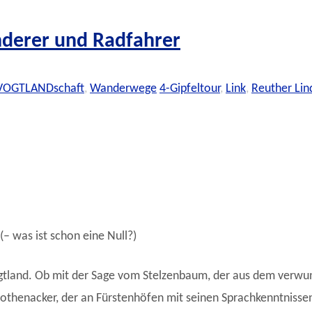
nderer und Radfahrer
VOGTLANDschaft
,
Wanderwege
4-Gipfeltour
,
Link
,
Reuther Lin
– was ist schon eine Null?)
ogtland. Ob mit der Sage vom Stelzenbaum, der aus dem verwun
thenacker, der an Fürstenhöfen mit seinen Sprachkenntnissen