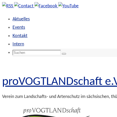
Zum
Inhalt
Aktuelles
springen
Events
Kontakt
Intern
Suchen
Suchen
nach:
proVOGTLANDschaft e.V
Verein zum Landschafts- und Artenschutz im sächsischen, th