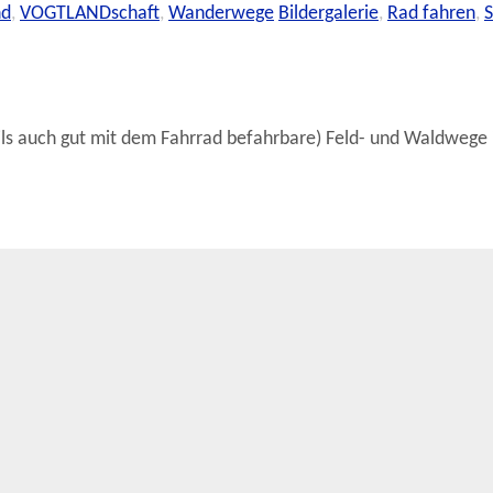
nd
,
VOGTLANDschaft
,
Wanderwege
Bildergalerie
,
Rad fahren
,
S
ils auch gut mit dem Fahrrad befahrbare) Feld- und Waldweg