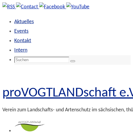
Zum
Inhalt
Aktuelles
springen
Events
Kontakt
Intern
Suchen
Suchen
nach:
proVOGTLANDschaft e.V
Verein zum Landschafts- und Artenschutz im sächsischen, th