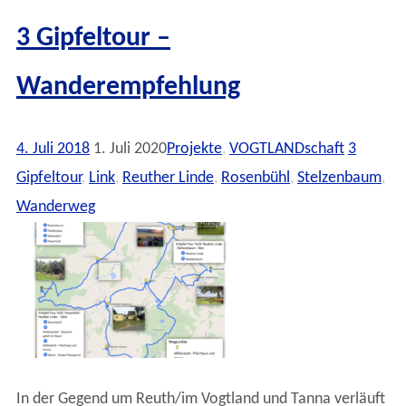
3 Gipfeltour –
Wanderempfehlung
4. Juli 2018
1. Juli 2020
Projekte
,
VOGTLANDschaft
3
Gipfeltour
,
Link
,
Reuther Linde
,
Rosenbühl
,
Stelzenbaum
,
Wanderweg
In der Gegend um Reuth/im Vogtland und Tanna verläuft