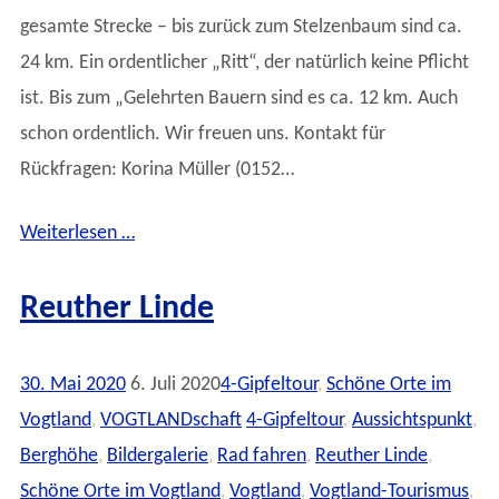
gesamte Strecke – bis zurück zum Stelzenbaum sind ca.
24 km. Ein ordentlicher „Ritt“, der natürlich keine Pflicht
ist. Bis zum „Gelehrten Bauern sind es ca. 12 km. Auch
schon ordentlich. Wir freuen uns. Kontakt für
Rückfragen: Korina Müller (0152…
Weiterlesen …
Reuther Linde
30. Mai 2020
6. Juli 2020
4-Gipfeltour
,
Schöne Orte im
Vogtland
,
VOGTLANDschaft
4-Gipfeltour
,
Aussichtspunkt
,
Berghöhe
,
Bildergalerie
,
Rad fahren
,
Reuther Linde
,
Schöne Orte im Vogtland
,
Vogtland
,
Vogtland-Tourismus
,