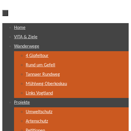
Zum
Home
Inhalt
VITA & Ziele
springen
Wanderwege
4 Gipfeltour
Rund um Gefell
Tannaer Rundweg
Mühlweg Oberkoskau
Links Vogtland
Projekte
Umweltschutz
Artenschutz
Petitionen