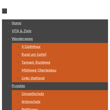
Zum
Home
Inhalt
VITA & Ziele
springen
Wanderwege
4 Gipfeltour
Rund um Gefell
Tannaer Rundweg
Mühlweg Oberkoskau
Links Vogtland
Projekte
Umweltschutz
Artenschutz
Petitionen