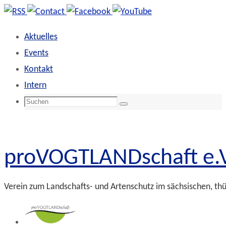
Zum
Inhalt
Aktuelles
springen
Events
Kontakt
Intern
Suchen
Suchen
nach:
proVOGTLANDschaft e.V
Verein zum Landschafts- und Artenschutz im sächsischen, th