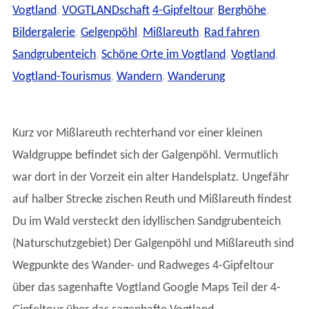
Vogtland
,
VOGTLANDschaft
4-Gipfeltour
,
Berghöhe
,
Bildergalerie
,
Gelgenpöhl
,
Mißlareuth
,
Rad fahren
,
Sandgrubenteich
,
Schöne Orte im Vogtland
,
Vogtland
,
Vogtland-Tourismus
,
Wandern
,
Wanderung
Kurz vor Mißlareuth rechterhand vor einer kleinen
Waldgruppe befindet sich der Galgenpöhl. Vermutlich
war dort in der Vorzeit ein alter Handelsplatz. Ungefähr
auf halber Strecke zischen Reuth und Mißlareuth findest
Du im Wald versteckt den idyllischen Sandgrubenteich
(Naturschutzgebiet) Der Galgenpöhl und Mißlareuth sind
Wegpunkte des Wander- und Radweges 4-Gipfeltour
über das sagenhafte Vogtland Google Maps Teil der 4-