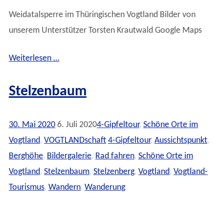
Weidatalsperre im Thüringischen Vogtland Bilder von
unserem Unterstützer Torsten Krautwald Google Maps
Weiterlesen …
Stelzenbaum
30. Mai 2020
6. Juli 2020
4-Gipfeltour
,
Schöne Orte im
Vogtland
,
VOGTLANDschaft
4-Gipfeltour
,
Aussichtspunkt
,
Berghöhe
,
Bildergalerie
,
Rad fahren
,
Schöne Orte im
Vogtland
,
Stelzenbaum
,
Stelzenberg
,
Vogtland
,
Vogtland-
Tourismus
,
Wandern
,
Wanderung