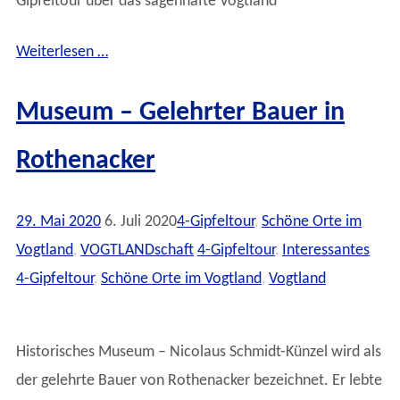
Gipfeltour über das sagenhafte Vogtland
Weiterlesen …
Museum – Gelehrter Bauer in
Rothenacker
29. Mai 2020
6. Juli 2020
4-Gipfeltour
,
Schöne Orte im
Vogtland
,
VOGTLANDschaft
4-Gipfeltour
,
Interessantes
4-Gipfeltour
,
Schöne Orte im Vogtland
,
Vogtland
Historisches Museum – Nicolaus Schmidt-Künzel wird als
der gelehrte Bauer von Rothenacker bezeichnet. Er lebte