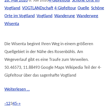
28. Mai 2020
6. Juli 2020
4-Gipfeltour
,
Schöne Orte im
Vogtland
,
VOGTLANDschaft
4-Gipfeltour
,
Quelle
,
Schöne
Orte im Vogtland
,
Vogtland
,
Wanderung
,
Wanderweg
,
Wisenta
Die Wisenta beginnt Ihren Weg in einem größeren
Quellgebiet in der Nähe des Rosenbühls. Am
Wegeverlauf gibt es eine Traufe zum Verweilen.
50.46573, 11.88493 Google Maps Wikipedia Teil der 4-
Gipfeltour über das sagenhafte Vogtland
Weiterlesen …
‹
1
2
3
4
5
›
»