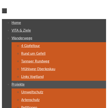
Zum
Home
Inhalt
VITA & Ziele
springen
Wanderwege
4 Gipfeltour
Rund um Gefell
Tannaer Rundweg
Mühlweg Oberkoskau
Links Vogtland
Projekte
Umweltschutz
Artenschutz
Petitionen