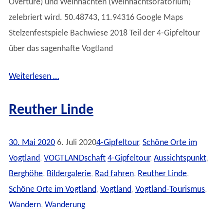
Overtüre) und Weihnachten (Weihnachtsoratorium)
zelebriert wird. 50.48743, 11.94316 Google Maps
Stelzenfestspiele Bachwiese 2018 Teil der 4-Gipfeltour
über das sagenhafte Vogtland
Weiterlesen …
Reuther Linde
30. Mai 2020
6. Juli 2020
4-Gipfeltour
,
Schöne Orte im
Vogtland
,
VOGTLANDschaft
4-Gipfeltour
,
Aussichtspunkt
,
Berghöhe
,
Bildergalerie
,
Rad fahren
,
Reuther Linde
,
Schöne Orte im Vogtland
,
Vogtland
,
Vogtland-Tourismus
,
Wandern
,
Wanderung