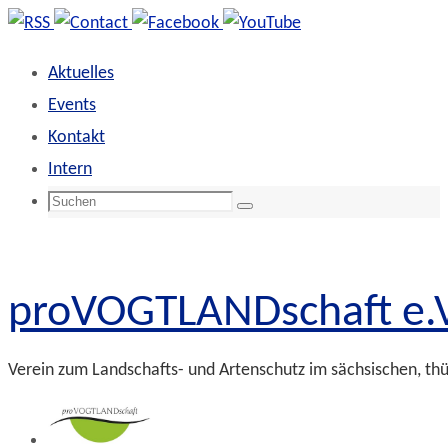
Zum
Inhalt
Aktuelles
springen
Events
Kontakt
Intern
Suchen
Suchen
nach:
proVOGTLANDschaft e.V
Verein zum Landschafts- und Artenschutz im sächsischen, th