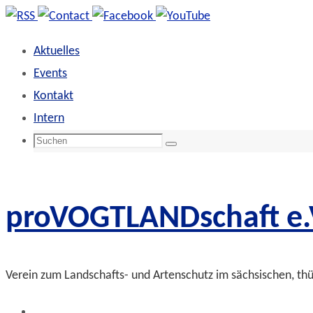
Zum
Inhalt
Aktuelles
springen
Events
Kontakt
Intern
Suchen
Suchen
nach:
proVOGTLANDschaft e.
Verein zum Landschafts- und Artenschutz im sächsischen, th