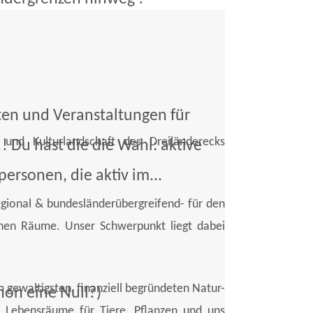
ten und Veranstaltungen für
und Kulturlandschaft des Dreiländerecks
 Du hast die die Wahl: aktive
personen, die aktiv im...
egional & bundesländerübergreifend- für den
ichen Räume. Unser Schwerpunkt liegt dabei
gewaltigsten, finanziell begründeten Natur-
hon eine Null?)
d Lebensräume für Tiere, Pflanzen und uns