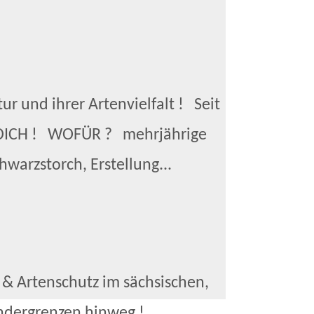
r und ihrer Artenvielfalt ! Seit
d DICH ! WOFÜR ? mehrjährige
warzstorch, Erstellung...
& Artenschutz im sächsischen,
ndergrenzen hinweg !