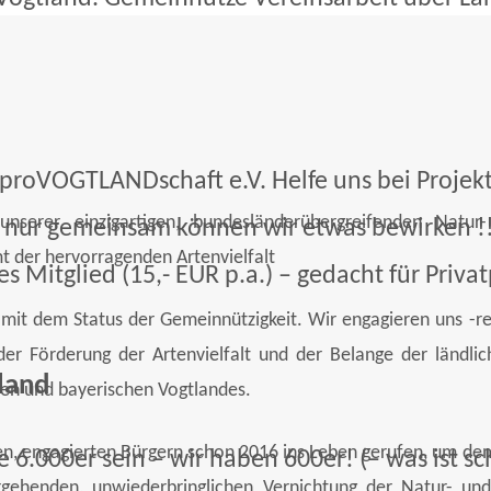
 proVOGTLANDschaft e.V. Helfe uns bei Projek
serer einzigartigen, bundesländerübergreifenden Natur- 
n nur gemeinsam können wir etwas bewirken !!!
t der hervorragenden Artenvielfalt
s Mitglied (15,- EUR p.a.) – gedacht für Privat
 mit dem Status der Gemeinnützigkeit. Wir engagieren uns -r
 der Förderung der Artenvielfalt und der Belange der ländl
land
hen und bayerischen Vogtlandes.
 engagierten Bürgern schon 2016 ins Leben gerufen, um dem 
 6.000er sein – wir haben 600er! (– was ist sc
rgehenden, unwiederbringlichen Vernichtung der Natur- un