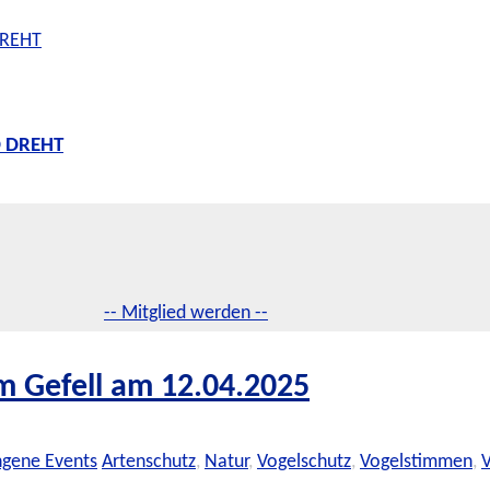
D DREHT
-- Mitglied werden --
 Gefell am 12.04.2025
ngene Events
Artenschutz
,
Natur
,
Vogelschutz
,
Vogelstimmen
,
V