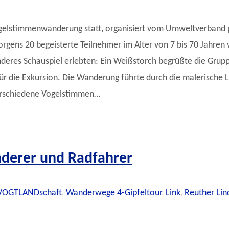
 Vogelstimmenwanderung statt, organisiert vom Umweltverban
gens 20 begeisterte Teilnehmer im Alter von 7 bis 70 Jahren v
nderes Schauspiel erlebten: Ein Weißstorch begrüßte die Gru
̈r die Exkursion. Die Wanderung führte durch die malerische 
 verschiedene Vogelstimmen…
nderer und Radfahrer
VOGTLANDschaft
,
Wanderwege
4-Gipfeltour
,
Link
,
Reuther Lin