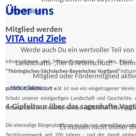
Über uns
-- Mehr erfahren --
Mitglied werden
VITA und Ziele
Werde auch Du ein wertvoller Teil von
Informationen und Mitmachangebote für den Erhalt un
Landschafts- ,Tier & Artenschutz! – Den
"Thüringisches-Sächsisches-Bayerisches Vogtland"
mitsam
Mitglied oder Fördermitglied aktive
-- Mehr erfahren --
proVOGTLANDschaft e.V.
ist nun ein eingetragener Verein
Schutz unserer einzigartigen Landschaft und Geschichte,
4-Gipfeltour über das sagenhafte Vogt
insbesondere im Dreiländereck des sächsischen, thüringisc
Die ehemalige Bürgerplattform wurde von umweltbewussten,
Es müssen nicht immer die
Zerstörungswerk seit 200 Jahren - und der damit einhe