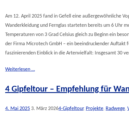
Am 12. April 2025 fand in Gefell eine außergewöhnliche
Wanderkleidung und Fernglas starteten bereits um 6 Uhr mor
Temperaturen von 3 Grad Celsius gleich zu Beginn ein beso
der Firma Microtech GmbH – ein beeindruckender Auftakt fu
faszinierenden Einblick in die Artenvielfalt: Insgesamt 30
Weiterlesen …
4 Gipfeltour – Empfehlung für Wa
4. Mai 2025
3. März 2026
4-Gipfeltour
,
Projekte
,
Radwege
,