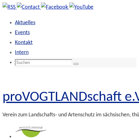
Zum
Inhalt
Aktuelles
springen
Events
Kontakt
Intern
Suchen
Suchen
nach:
proVOGTLANDschaft e.V
Verein zum Landschafts- und Artenschutz im sächsischen, th