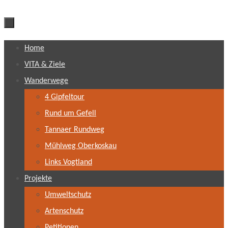
Zum
Home
Inhalt
VITA & Ziele
springen
Wanderwege
4 Gipfeltour
Rund um Gefell
Tannaer Rundweg
Mühlweg Oberkoskau
Links Vogtland
Projekte
Umweltschutz
Artenschutz
Petitionen