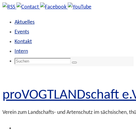
Zum
Inhalt
Aktuelles
springen
Events
Kontakt
Intern
Suchen
Suchen
nach:
proVOGTLANDschaft e.V
Verein zum Landschafts- und Artenschutz im sächsischen, th