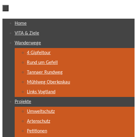
Zum
Home
Inhalt
VITA & Ziele
springen
Wanderwege
4 Gipfeltour
Rund um Gefell
Tannaer Rundweg
Mühlweg Oberkoskau
Links Vogtland
Projekte
Umweltschutz
Artenschutz
Petitionen