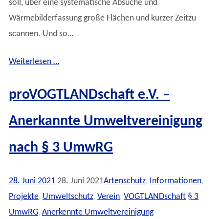
soll, über eine systematische Absuche und
Wärmebilderfassung große Flächen und kurzer Zeitzu
scannen. Und so…
Weiterlesen …
proVOGTLANDschaft e.V. –
Anerkannte Umweltvereinigung
nach § 3 UmwRG
28. Juni 2021
28. Juni 2021
Artenschutz
,
Informationen
,
Projekte
,
Umweltschutz
,
Verein
,
VOGTLANDschaft
§ 3
UmwRG
,
Anerkennte Umweltvereinigung