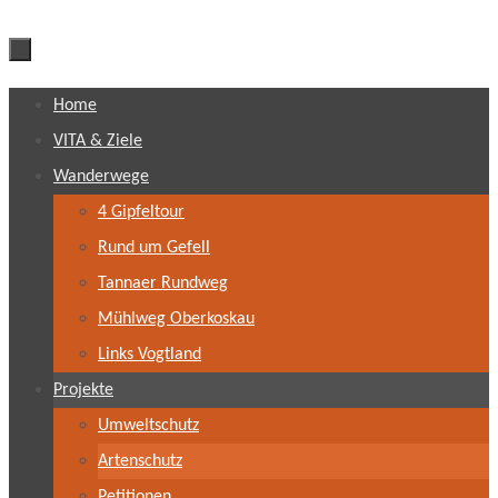
Zum
Home
Inhalt
VITA & Ziele
springen
Wanderwege
4 Gipfeltour
Rund um Gefell
Tannaer Rundweg
Mühlweg Oberkoskau
Links Vogtland
Projekte
Umweltschutz
Artenschutz
Petitionen