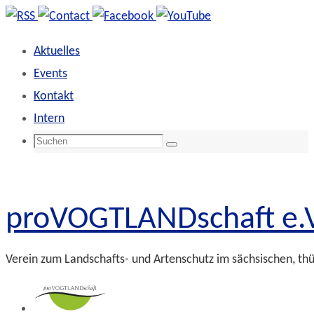
Zum
Inhalt
Aktuelles
springen
Events
Kontakt
Intern
Suchen
Suchen
nach:
proVOGTLANDschaft e.V
Verein zum Landschafts- und Artenschutz im sächsischen, th