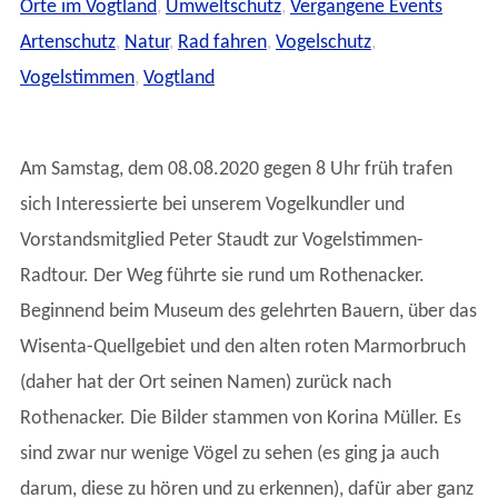
Orte im Vogtland
,
Umweltschutz
,
Vergangene Events
Artenschutz
,
Natur
,
Rad fahren
,
Vogelschutz
,
Vogelstimmen
,
Vogtland
Am Samstag, dem 08.08.2020 gegen 8 Uhr früh trafen
sich Interessierte bei unserem Vogelkundler und
Vorstandsmitglied Peter Staudt zur Vogelstimmen-
Radtour. Der Weg führte sie rund um Rothenacker.
Beginnend beim Museum des gelehrten Bauern, über das
Wisenta-Quellgebiet und den alten roten Marmorbruch
(daher hat der Ort seinen Namen) zurück nach
Rothenacker. Die Bilder stammen von Korina Müller. Es
sind zwar nur wenige Vögel zu sehen (es ging ja auch
darum, diese zu hören und zu erkennen), dafür aber ganz