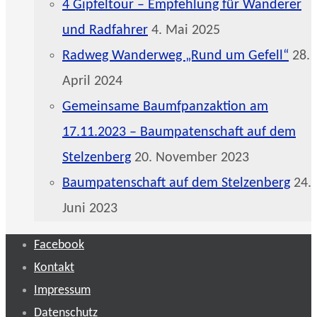
4 Gipfeltour – Empfehlung für Wanderer
und Radfahrer
4. Mai 2025
Radweg Wanderweg „Rund um Gefell“
28.
April 2024
Gemeinsame Baumfpanzaktion am
17.11.2023 – Baumpatenschaft auf dem
Stelzenberg
20. November 2023
Baumpatenschaft auf dem Stelzenberg
24.
Juni 2023
Facebook
Kontakt
Impressum
Datenschutz